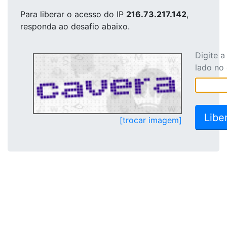
Para liberar o acesso
do IP
216.73.217.142
,
responda ao desafio abaixo.
Digite 
lado no
[trocar imagem]