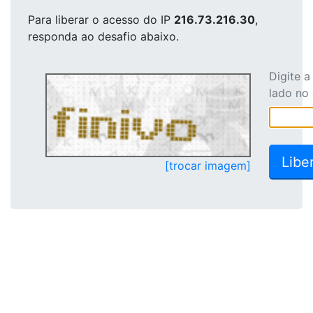
Para liberar o acesso
do IP
216.73.216.30
,
responda ao desafio abaixo.
Digite 
lado no
[trocar imagem]