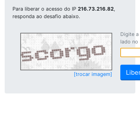
Para liberar o acesso
do IP
216.73.216.82
,
responda ao desafio abaixo.
Digite 
lado no
[trocar imagem]