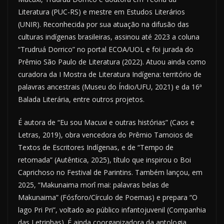
Literatura (PUC-RS) e mestre em Estudos Literários
(UNIR). Reconhecida por sua atuação na difusão das
culturas indígenas brasileiras, assinou até 2023 a coluna
“Trudruá Dorrico” no portal ECOA/UOL e foi jurada do
Prêmio São Paulo de Literatura (2022). Atuou ainda como
curadora da I Mostra de Literatura Indígena: território de
palavras ancestrais (Museu do Índio/UFU, 2021) e da 16ª
Balada Literária, entre outros projetos.
É autora de “Eu sou Macuxi e outras histórias” (Caos e
Letras, 2019), obra vencedora do Prêmio Tamoios de
Textos de Escritores Indígenas, e de “Tempo de
retomada” (Autêntica, 2025), título que inspirou o Boi
Caprichoso no Festival de Parintins. Também lançou, em
2025, “Makunaima morî mai: palavras belas de
Makunaima” (Fósforo/Círculo de Poemas) e prepara “O
lago Pri Pri”, voltado ao público infantojuvenil (Companhia
das Letrinhas). É ainda coorganizadora da antologia