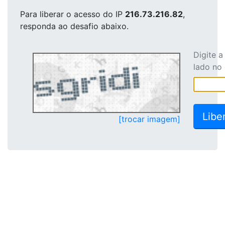
Para liberar o acesso
do IP
216.73.216.82
,
responda ao desafio abaixo.
Digite 
lado no
[trocar imagem]