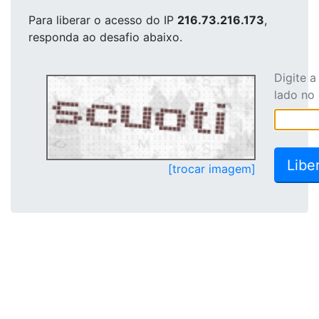
Para liberar o acesso
do IP
216.73.216.173
,
responda ao desafio abaixo.
Digite 
lado no
[trocar imagem]