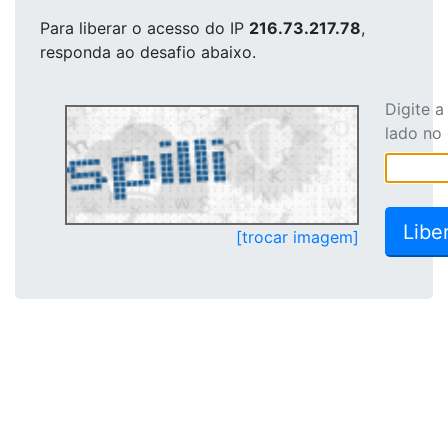
Para liberar o acesso
do IP
216.73.217.78
,
responda ao desafio abaixo.
Digite 
lado no
[trocar imagem]