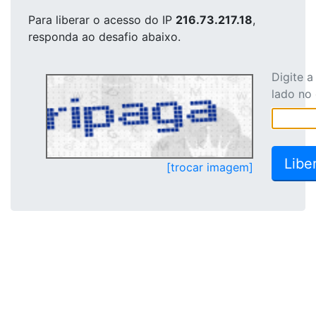
Para liberar o acesso
do IP
216.73.217.18
,
responda ao desafio abaixo.
Digite 
lado no
[trocar imagem]