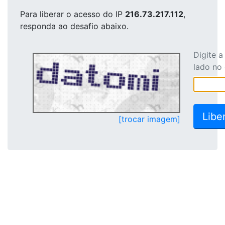
Para liberar o acesso
do IP
216.73.217.112
,
responda ao desafio abaixo.
Digite 
lado no
[trocar imagem]