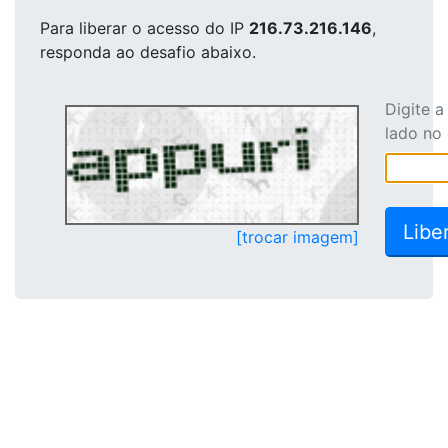
Para liberar o acesso
do IP
216.73.216.146
,
responda ao desafio abaixo.
Digite 
lado no
[trocar imagem]