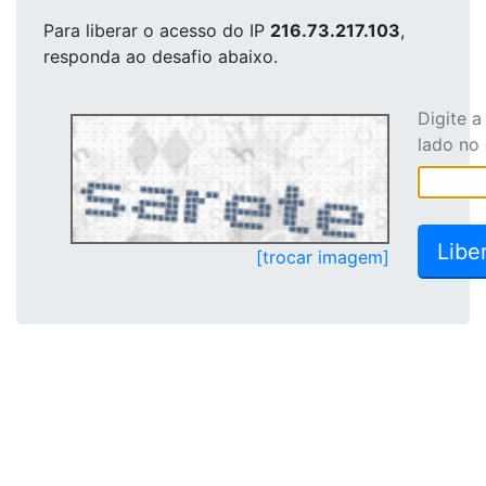
Para liberar o acesso
do IP
216.73.217.103
,
responda ao desafio abaixo.
Digite 
lado no
[trocar imagem]