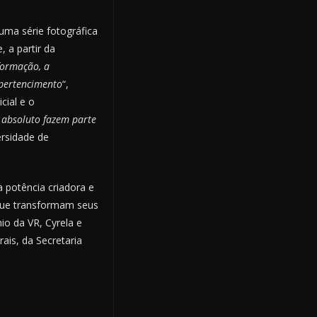
uma série fotográfica
 a partir da
formação, a
 pertencimento
“,
cial e o
e absoluto fazem parte
versidade de
a potência criadora e
s que transformam seus
io da VR, Cyrela e
ais, da Secretaria