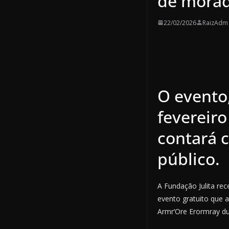
de morad
22/02/2026
RaizAdm
O evento,
fevereiro
contará 
público.
A Fundação Julita rec
evento gratuito que 
Armr’Ore Erormray dur