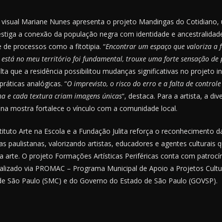
ta visual Mariane Nunes apresenta o projeto Mandingas do Cotidiano, 
stiga a conexão da população negra com identidade e ancestralidade,
e de processos como a fitotipia. “
Encontrar um espaço que valoriza a 
está no meu território foi fundamental, trouxe uma forte sensação de
ta que a residência possibilitou mudanças significativas no projeto ini
áticas analógicas. “
O imprevisto, o risco do erro e a falta de control
ha e cada textura criam imagens únicas
“, destaca. Para a artista, a di
 na mostra fortalece o vínculo com a comunidade local.
stituto Arte na Escola e a Fundação Julita reforça o reconhecimento d
ias paulistanas, valorizando artistas, educadores e agentes culturai
da arte. O projeto Formações Artísticas Periféricas conta com patrocín
realizado via PROMAC – Programa Municipal de Apoio a Projetos Cultur
 de São Paulo (SMC) e do Governo do Estado de São Paulo (GOVSP).