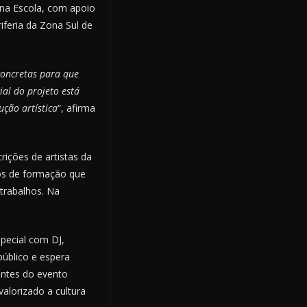
e na Escola, com apoio
riferia da Zona Sul de
 concretas para que
al do projeto está
ção artística
“, afirma
rições de artistas da
sos de formação que
trabalhos. Na
pecial com DJ,
público e espera
antes do evento
alorizado a cultura