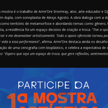
mostra é o trabalho de Armr’Ore Erormray, ator, arte-educador e D
m dupla, com sonoplastia de Alexys Agosto. A obra dialoga com a da
o como território de metamorfose e abordando temas como gênero, 
sta, a residência foi um espaço decisivo de criação e troca. “
Tive a op
riar e me desenvolver artisticamente. Todo o apoio oferecido tornou pos
 vida a essa performance
“, afirma. Armr’Ore destaca ainda os desafio
ação de uma cenografia com bioplástico, e celebra a expectativa de 
o: “
Espero que seja um espaço de troca, que gere reflexões, sentimentos