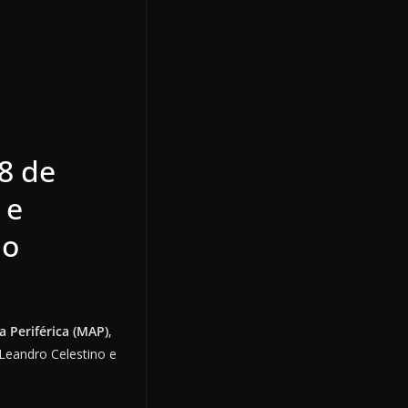
8 de
 e
ao
a Periférica (MAP)
,
Leandro Celestino e