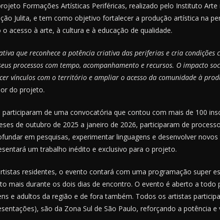
 projeto Formações Artísticas Periféricas, realizado pelo Instituto Art
ação Julita, e tem como objetivo fortalecer a produção artística na pe
o acesso à arte, à cultura e à educação de qualidade.
ativa que reconhece a potência criativa das periferias e cria condições
seus processos com tempo, acompanhamento e recursos. O impacto soci
cer vínculos com o território e ampliar o acesso da comunidade à produ
or do projeto.
es participaram de uma convocatória que contou com mais de 100 insc
eses de outubro de 2025 a janeiro de 2026, participaram de proces
rofundar em pesquisas, experimentar linguagens e desenvolver novos 
entará um trabalho inédito e exclusivo para o projeto.
rtistas residentes, o evento contará com uma programação super es
to mais durante os dois dias de encontro. O evento é aberto a todo 
ens e adultos da região e de fora também. Todos os artistas particip
esentações), são da Zona Sul de São Paulo, reforçando a potência e v