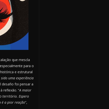
stalação que mescla
 especialmente para o
istórica e estrutural
m sido uma experiência
l desafio foi pensar a
 reflexão. “
A maior
 território. Espero
 é a pior reação
“,