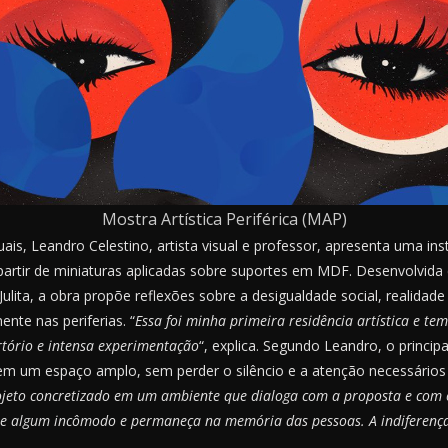
Mostra Artística Periférica (MAP)
uais, Leandro Celestino, artista visual e professor, apresenta uma in
a partir de miniaturas aplicadas sobre suportes em MDF. Desenvolvida
lita, a obra propõe reflexões sobre a desigualdade social, realidade h
ente nas periferias. “
Essa foi minha primeira residência artística e te
tório e intensa experimentação
“, explica. Segundo Leandro, o principa
 em um espaço amplo, sem perder o silêncio e a atenção necessários à
rojeto concretizado em um ambiente que dialoga com a proposta e com o
e algum incômodo e permaneça na memória das pessoas. A indiferença