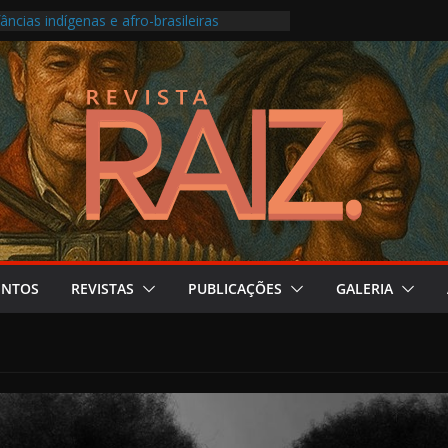
âncias indígenas e afro-brasileiras
 transforma roda carioca em álbum ao vivo
e no Festival do Patrimônio em São Paulo
ne produção musical ligada à saúde mental
ma os Pontos de Cultura e as escolas
ENTOS
REVISTAS
PUBLICAÇÕES
GALERIA