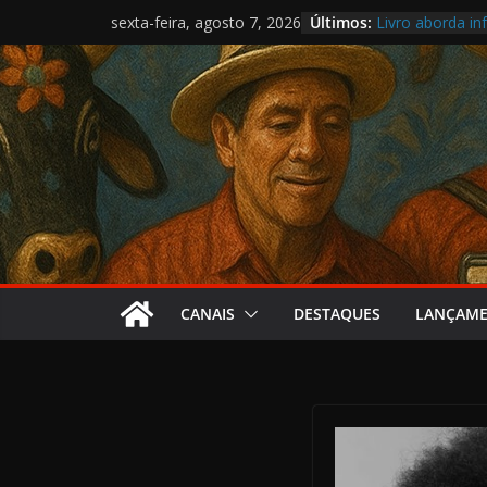
Pular
Últimos:
Livro aborda inf
sexta-feira, agosto 7, 2026
para
Samba da Volta
O circo present
o
Cartografia reú
conteúdo
Nova lei aproxi
CANAIS
DESTAQUES
LANÇAM