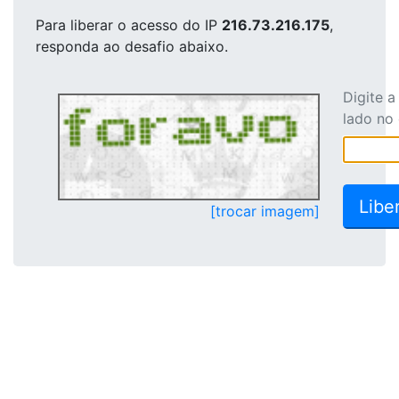
Para liberar o acesso
do IP
216.73.216.175
,
responda ao desafio abaixo.
Digite 
lado no
[trocar imagem]