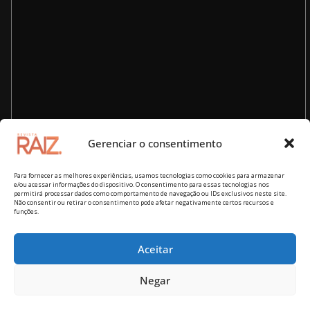
Gerenciar o consentimento
Para fornecer as melhores experiências, usamos tecnologias como cookies para armazenar
e/ou acessar informações do dispositivo. O consentimento para essas tecnologias nos
permitirá processar dados como comportamento de navegação ou IDs exclusivos neste site.
Não consentir ou retirar o consentimento pode afetar negativamente certos recursos e
funções.
Aceitar
Copyright © 2026
Revista RAIZ – cultura brasileira
. Todos os
Negar
direitos reservados.
Tema:
ColorMag
por ThemeGrill. Powered by
WordPress
.