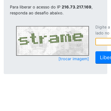
Para liberar o acesso
do IP
216.73.217.169
,
responda ao desafio abaixo.
Digite 
lado no
[trocar imagem]