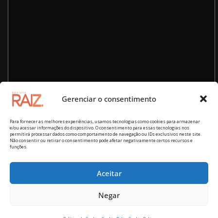
Gerenciar o consentimento
Para fornecer as melhores experiências, usamos tecnologias como cookies para armazenar
e/ou acessar informações do dispositivo. O consentimento para essas tecnologias nos
permitirá processar dados como comportamento de navegação ou IDs exclusivos neste site.
Não consentir ou retirar o consentimento pode afetar negativamente certos recursos e
funções.
Aceitar
Copyright © 2026
Revista RAIZ – cultura brasileira
. Todos os
Negar
direitos reservados.
Tema:
ColorMag
por ThemeGrill. Powered by
WordPress
.