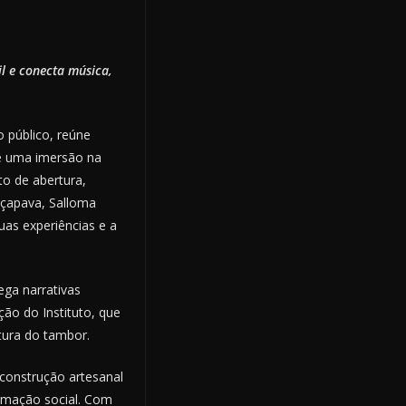
il e conecta música,
 público, reúne
 uma imersão na
to de abertura,
açapava, Salloma
as experiências e a
ga narrativas
ação do Instituto, que
tura do tambor.
construção artesanal
ormação social. Com