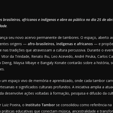
 brasileiros, africanos e indígenas e abre ao público no dia 25 de abr
dade
.
ança seu novo acervo permanente de tambores. O espaço, aberto ao
rentes origens —
afro-brasileiros, indígenas e africanos
— e propõe
 e nas tradições que atravessam a cultura percussiva. Durante o even
Vitor da Trindade, Renato Ihu, Leo Acevedo, André Piruka, Carlos C
Dieng, Maysa Mbaye e Bangaly Konate contarão sobre a história, su
es.
 um espaço vivo de memória e aprendizado, onde cada tambor carre
rtesanais e significados culturais profundos. A iniciativa amplia a atu
a desenvolve ações voltadas à formação, pesquisa e difusão da cul
 Luiz Poeira, o
Instituto Tambor
se consolidou como referência na 
 práticas educativas que conectam música, ancestralidade e transf