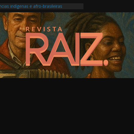
ncias indígenas e afro-brasileiras
ransforma roda carioca em álbum ao vivo
 no Festival do Patrimônio em São Paulo
e produção musical ligada à saúde mental
a os Pontos de Cultura e as escolas