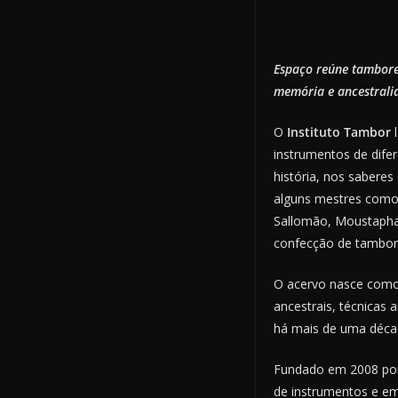
Espaço reúne tambores
memória e ancestrali
O
Instituto Tambor
l
instrumentos de dife
história, nos saberes
alguns mestres como 
Sallomão, Moustapha 
confecção de tambor
O acervo nasce como
ancestrais, técnicas a
há mais de uma décad
Fundado em 2008 por
de instrumentos e em