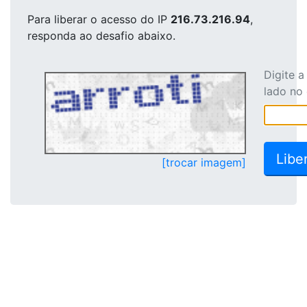
Para liberar o acesso
do IP
216.73.216.94
,
responda ao desafio abaixo.
Digite 
lado no
[trocar imagem]