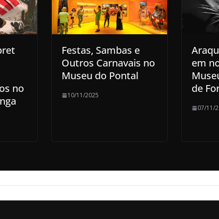
bret
Festas, Sambas e
Araqu
Outros Carnavais no
em no
Museu do Pontal
Museu
os no
de Fo
10/11/2025
anga
07/11/