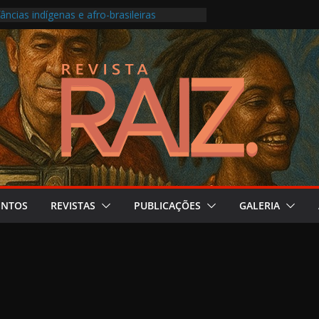
âncias indígenas e afro-brasileiras
 transforma roda carioca em álbum ao vivo
e no Festival do Patrimônio em São Paulo
ne produção musical ligada à saúde mental
ma os Pontos de Cultura e as escolas
ENTOS
REVISTAS
PUBLICAÇÕES
GALERIA