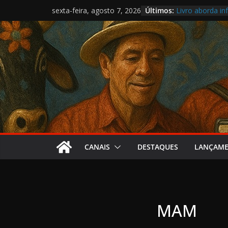
Pular
Últimos:
Livro aborda inf
sexta-feira, agosto 7, 2026
para
Samba da Volta
O circo present
o
Cartografia reú
conteúdo
Nova lei aproxi
CANAIS
DESTAQUES
LANÇAM
MAM