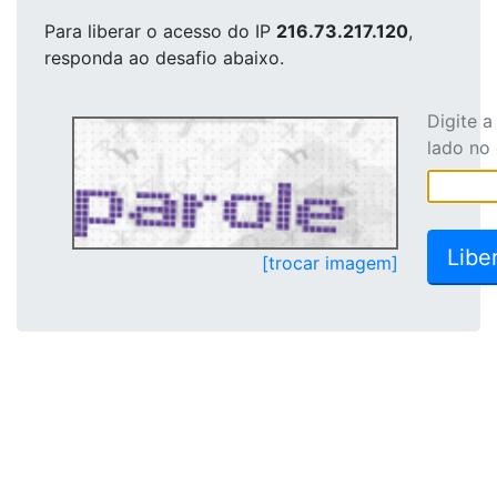
Para liberar o acesso
do IP
216.73.217.120
,
responda ao desafio abaixo.
Digite 
lado no
[trocar imagem]