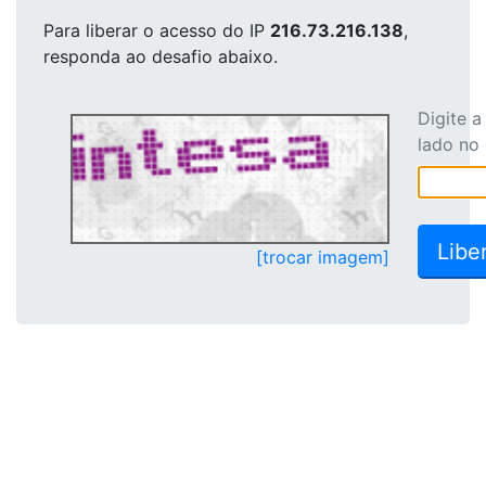
Para liberar o acesso
do IP
216.73.216.138
,
responda ao desafio abaixo.
Digite 
lado no
[trocar imagem]