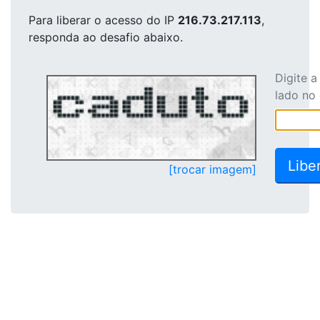
Para liberar o acesso
do IP
216.73.217.113
,
responda ao desafio abaixo.
Digite 
lado no
[trocar imagem]