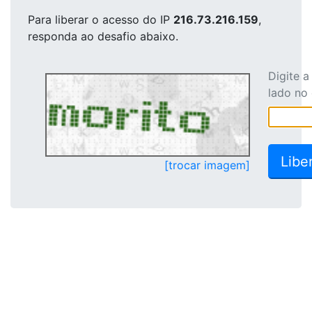
Para liberar o acesso
do IP
216.73.216.159
,
responda ao desafio abaixo.
Digite 
lado no
[trocar imagem]