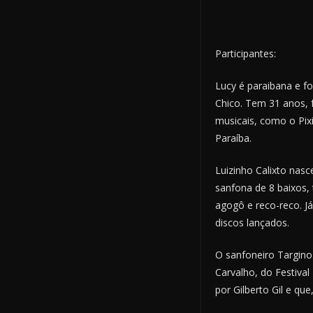
Participantes:
Lucy é paraibana e fo
Chico. Tem 31 anos, f
musicais, como o Pix
Paraíba.
Luizinho Calixto nas
sanfona de 8 baixos,
agogô e reco-reco. J
discos lançados.
O sanfoneiro Targino
Carvalho, do Festival
por Gilberto Gil e q