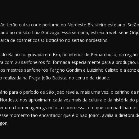
oão terão outra cor e perfume no Nordeste Brasileiro este ano. Serã
io ao músico Luiz Gonzaga. Essa semana, estreia a web série Orqu
arca de cosméticos O Boticário no sertão nordestino.
o Baião foi gravada em Exu, no interior de Pernambuco, na região do
ra com 20 sanfoneiros foi formada especialmente para a produção. 
os mestres sanfoneiros Targino Gondim e Luizinho Calixto e a atriz 
realizada na Praça João Batista, no centro da cidade.
rio para o período de São João revela, mais uma vez, o carinho da m
Nordeste nos aproximam cada vez mais da cultura e da história do p
fazer uma homenagem grandiosa como essa, em que compartilhamos 
sse momento tão encantador que é o São João”, avalia a diretora d
igon.