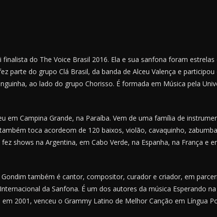
i finalista do The Voice Brasil 2016. Ela e sua sanfona foram estrelas
ez parte do grupo Clá Brasil, da banda de Alceu Valença e participou
inguinha, ao lado do grupo Chorisso. É formada em Música pela Univ
ceu em Campina Grande, na Paraíba. Vem de uma família de instrumen
 também toca acordeom de 120 baixos, violão, cavaquinho, zabumba, 
á fez shows na Argentina, em Cabo Verde, na Espanha, na França e 
 Gondim também é cantor, compositor, curador e criador, em parcer
 Internacional da Sanfona. É um dos autores da música Esperando na 
ue, em 2001, venceu o Grammy Latino de Melhor Canção em Língua P