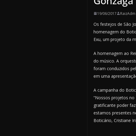
Gonzaga
19/06/2017
RaizAdm
Os festejos de São J
homenagem do Boticár
Exu, um projeto da m
A homenagem ao Rei d
do músico. A orquest
foram conduzidos pel
em uma apresentação 
A campanha do Boticá
“Nossos projetos no 
gratificante poder 
estamos presentes ne
Boticário, Cristiane Ir