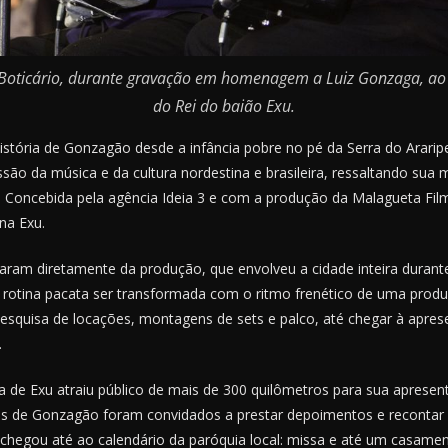
 Boticário, durante gravação em homenagem a Luiz Gonzaga, ao
do Rei do baião Exu.
história de Gonzagão desde a infância pobre no pé da Serra do Arari
são da música e da cultura nordestina e brasileira, ressaltando su
 Concebida pela agência Ideia 3 e com a produção da Malagueta Fi
na Exu.
aram diretamente da produção, que envolveu a cidade inteira durante
rotina pacata ser transformada com o ritmo frenético de uma produçã
pesquisa de locações, montagens de sets e palco, até chegar à apres
.
a de Exu atraiu público de mais de 300 quilômetros para sua apresen
s de Gonzagão foram convidados a prestar depoimentos e recontar a
 chegou até ao calendário da paróquia local: missa e até um casame