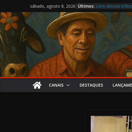
Nova lei aproxima 
Pular
Últimos:
sábado, agosto 8, 2026
Livro aborda infânc
para
Samba da Volta tr
o
O circo presente n
Cartografia reúne 
conteúdo
CANAIS
DESTAQUES
LANÇAM