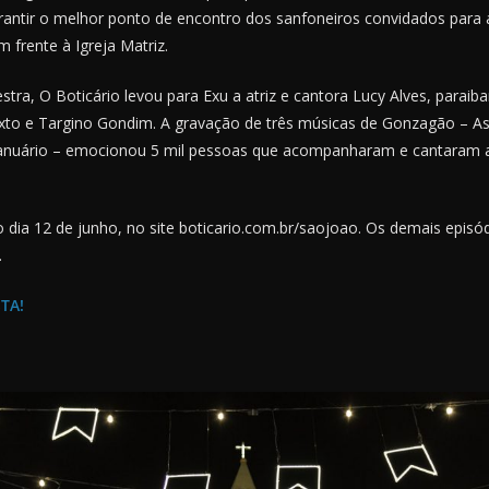
rantir o melhor ponto de encontro dos sanfoneiros convidados par
m frente à Igreja Matriz.
stra, O Boticário levou para Exu a atriz e cantora Lucy Alves, paraib
ixto e Targino Gondim. A gravação de três músicas de Gonzagão – A
Januário – emocionou 5 mil pessoas que acompanharam e cantaram 
o dia 12 de junho, no site boticario.com.br/saojoao. Os demais episó
.
TA!