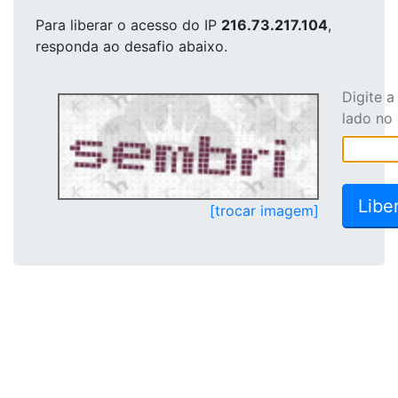
Para liberar o acesso
do IP
216.73.217.104
,
responda ao desafio abaixo.
Digite 
lado no
[trocar imagem]