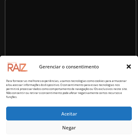
Gerenciar o consentimento
Para fornecer as melhores experiências, usamos tecnologias como cookies para armazenar
e/ou acessar informações do dispositivo. O consentimento para essas tecnologias nos
permitirá processar dados como comportamento de navegação ou IDs exclusivos neste site.
Não consentir ou retirar o consentimento pode afetar negativamente certos recursos e
funções.
Aceitar
Copyright © 2026
Revista RAIZ – cultura brasileira
. Todos os
Negar
direitos reservados.