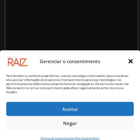
Gerenciar o consentimento
Para fornecer as melhores experiências, usamos tecnologias como cookies para armazenar
e/ou acessar informações do dispositivo. O consentimento para essas tecnologias nos
permitirá processar dados como comportamento de navegação ou IDs exclusivos neste site.
Não consentir ou retirar o consentimento pode afetar negativamente certos recursos e
funções.
Aceitar
Copyright © 2026
Revista RAIZ – cultura brasileira
. Todos os
Negar
direitos reservados.
Tema:
ColorMag
por ThemeGrill. Powered by
WordPress
.
Política de Cookies
Cookie Policy
Cookie Policy