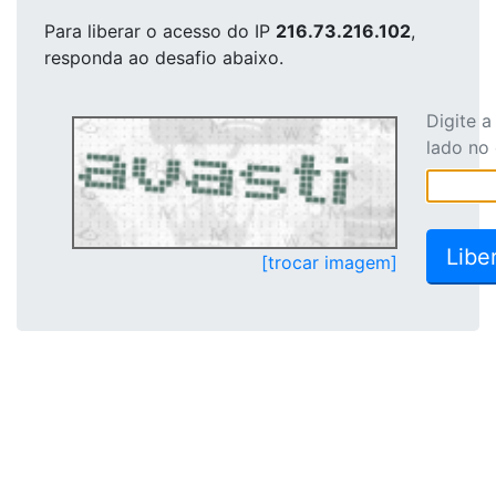
Para liberar o acesso
do IP
216.73.216.102
,
responda ao desafio abaixo.
Digite 
lado no
[trocar imagem]