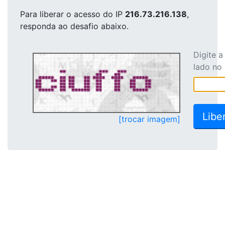
Para liberar o acesso
do IP
216.73.216.138
,
responda ao desafio abaixo.
Digite 
lado no
[trocar imagem]