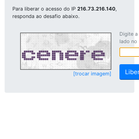
Para liberar o acesso
do IP
216.73.216.140
,
responda ao desafio abaixo.
Digite 
lado no
[trocar imagem]