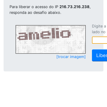
Para liberar o acesso
do IP
216.73.216.238
,
responda ao desafio abaixo.
Digite 
lado no
[trocar imagem]