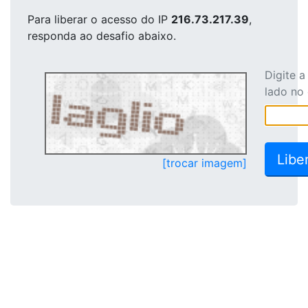
Para liberar o acesso
do IP
216.73.217.39
,
responda ao desafio abaixo.
Digite 
lado no
[trocar imagem]