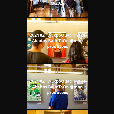
©-2022
2024 02 17-ExpoQuadrinhos
Abadas BaileTaOn @man
producoes
2024 02 17-ExpoQuadrinhos
Abadas BaileTaOn @man
producoes