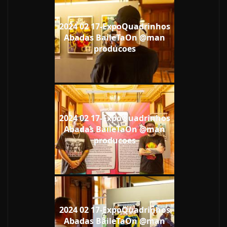
2024 02 17-ExpoQuadrinhos
Abadas BaileTaOn @man
producoes
2024 02 17-ExpoQuadrinhos
Abadas BaileTaOn @man
producoes
2024 02 17-ExpoQuadrinhos
Abadas BaileTaOn @man