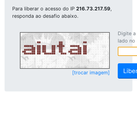
Para liberar o acesso
do IP
216.73.217.59
,
responda ao desafio abaixo.
Digite 
lado no
[trocar imagem]