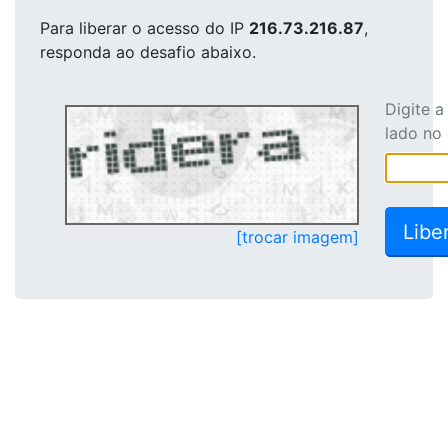
Para liberar o acesso
do IP
216.73.216.87
,
responda ao desafio abaixo.
Digite 
lado no
[trocar imagem]