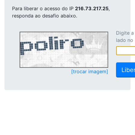
Para liberar o acesso
do IP
216.73.217.25
,
responda ao desafio abaixo.
Digite 
lado no
[trocar imagem]