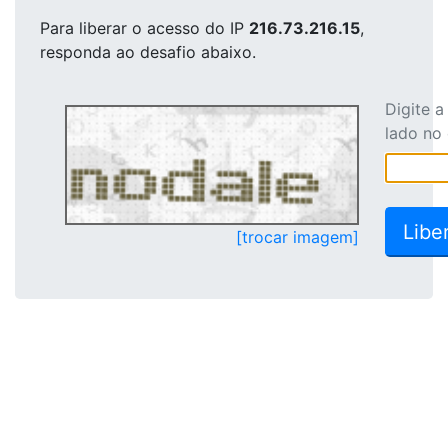
Para liberar o acesso
do IP
216.73.216.15
,
responda ao desafio abaixo.
Digite 
lado no
[trocar imagem]