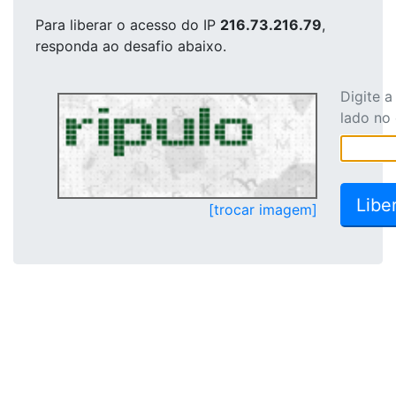
Para liberar o acesso
do IP
216.73.216.79
,
responda ao desafio abaixo.
Digite 
lado no
[trocar imagem]