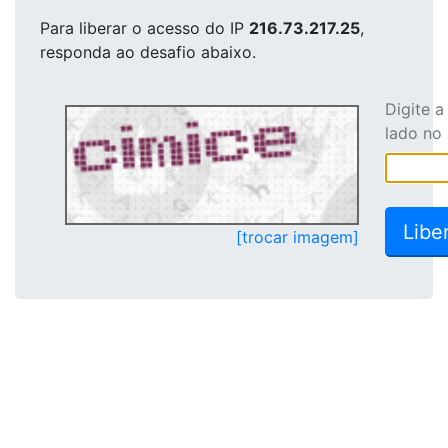
Para liberar o acesso
do IP
216.73.217.25
,
responda ao desafio abaixo.
Digite 
lado no
[trocar imagem]