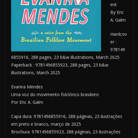
ent
By Eric
A. Galm
Hardcov
er :
978149
6855916, 288 pages, 23 b&w illustrations, March 2025
Paperback : 9781496855923, 288 pages, 23 b&w
illustrations, March 2025
Evanira Mendes
Uma voz do movimento folclórico brasileiro
Por Eric A. Galm
Capa dura: 9781496855916, 288 páginas, 23 ilustrações
em preto e branco, março de 2025
Brochura: 9781496855923, 288 páginas, 23 ilustrações