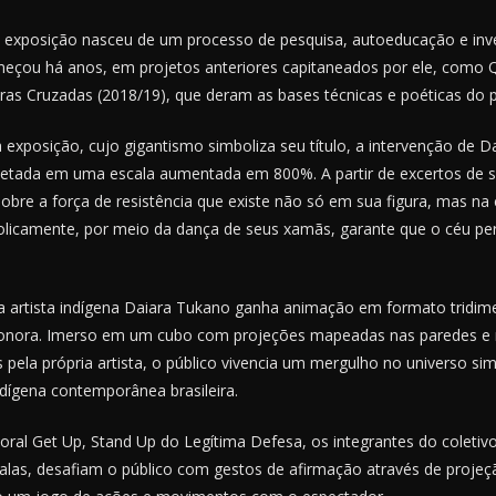
 exposição nasceu de um processo de pesquisa, autoeducação e inv
çou há anos, em projetos anteriores capitaneados por ele, como Q
ras Cruzadas (2018/19), que deram as bases técnicas e poéticas do p
exposição, cujo gigantismo simboliza seu título, a intervenção de 
etada em uma escala aumentada em 800%. A partir de excertos de s
obre a força de resistência que existe não só em sua figura, mas na 
licamente, por meio da dança de seus xamãs, garante que o céu p
 da artista indígena Daiara Tukano ganha animação em formato tridi
 sonora. Imerso em um cubo com projeções mapeadas nas paredes e 
pela própria artista, o público vivencia um mergulho no universo si
ndígena contemporânea brasileira.
ral Get Up, Stand Up do Legítima Defesa, os integrantes do coletivo,
falas, desafiam o público com gestos de afirmação através de proje