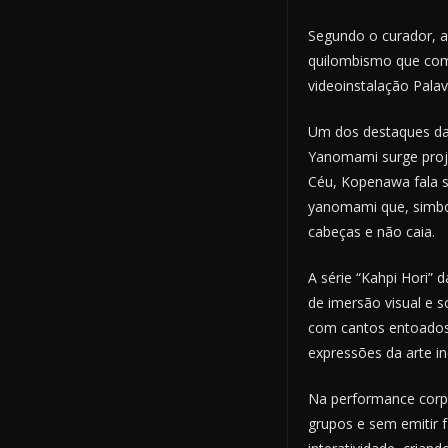
Segundo o curador, a
quilombismo que come
videoinstalação Palav
Um dos destaques da 
Yanomami surge proj
Céu, Kopenawa fala s
yanomami que, simbo
cabeças e não caia.
A série “Kahpi Hori”
de imersão visual e
com cantos entoados 
expressões da arte i
Na performance corpo
grupos e sem emitir 