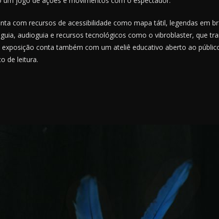
ndo um jogo de ações e movimentos com o espectador.
nta com recursos de acessibilidade como mapa tátil, legendas em brai
oguia, audioguia e recursos tecnológicos como o vibroblaster, que t
 A exposição conta também com um ateliê educativo aberto ao públic
 de leitura.