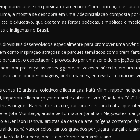
poraneidade e um porvir afro-ameríndio. Com concepção e curadoria
 Lima, a mostra se desdobra em uma videoinstalação composta por o
 ateliê educativo, que exaltam as forças poéticas, simbólicas e mitol
as e indígenas no Brasil.
udiovisuais desenvolvidos especialmente para promover uma vivência 
 tem como inspiração atrações de parques temáticos como trem-fanta
o percurso, o espectador é provocado por uma série de projeções ger
nados por presença: às vezes gigante, às vezes minúsculo, em um tra
s evocados por personagens, performances, entrevistas e criações vi
 cenas 12 artistas, coletivos e lideranças: Katú Mirim, rapper indígena
mportante liderança yanomami e autor do livro “Queda do Céu”; Le
trizes negros; Naruna Costa, atriz, cantora e diretora teatral que int
eire; Jota Mombaça, artista performática; Jonathan Neguebites, danç
o e Denilson Baniwa, artistas da cena da arte indígena contemporânea
tral de Naná Vasconcelos; cantos gravados por Juçara Marçal e Daia
de Miró da Muribeca, poeta e performer pernambucano.