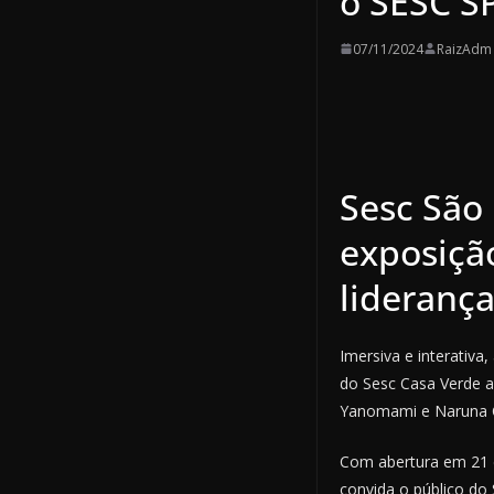
o SESC S
07/11/2024
RaizAdm
Sesc São
exposição
liderança
Imersiva e interativ
do Sesc Casa Verde a
Yanomami e Naruna 
Com abertura em 21 d
convida o público do