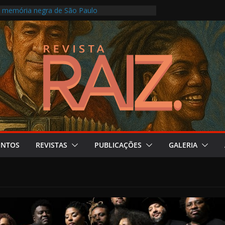
a memória negra de São Paulo
turas Indígenas com programação intensa no
o
le Florence transforma Campinas em palco de
fotografia, memória e crise climática
 religiosidades múltiplas em evento online no
o
o propõe novo olhar sobre artistas que
inguagem visual
ENTOS
REVISTAS
PUBLICAÇÕES
GALERIA