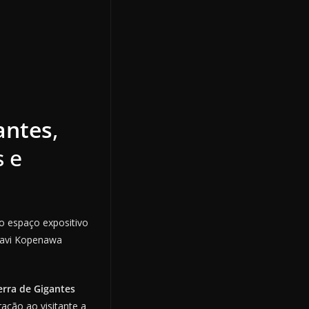
antes
,
s e
 o espaço expositivo
Davi Kopenawa
rra de Gigantes
ação ao visitante a