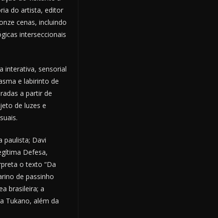
 do artista, editor
nze cenas, incluindo
ógicas interseccionais
interativa, sensorial
sma e labirinto de
adas a partir de
jeto de luzes e
suais.
 paulista; Davi
gítima Defesa,
erpreta o texto “Da
arino de passinho
 brasileira; a
ra Tukano, além da