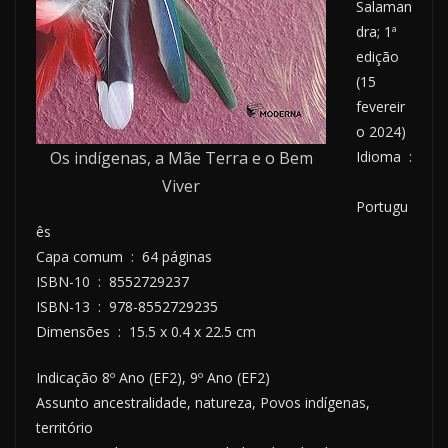
Salaman
dra; 1ª
edição
(15
fevereir
o 2024)
Os indígenas, a Mãe Terra e o Bem
Idioma ‏ :
Viver
Portugu
ês
Capa comum ‏ : ‎ 64 páginas
ISBN-10 ‏ : ‎ 8552729237
ISBN-13 ‏ : ‎ 978-8552729235
Dimensões ‏ : ‎ 15.5 x 0.4 x 22.5 cm
Indicação 8º Ano (EF2), 9º Ano (EF2)
Assunto ancestralidade, natureza, Povos indígenas,
território