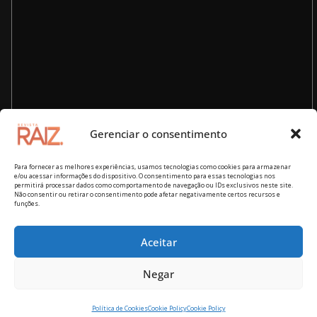
Gerenciar o consentimento
Para fornecer as melhores experiências, usamos tecnologias como cookies para armazenar
e/ou acessar informações do dispositivo. O consentimento para essas tecnologias nos
permitirá processar dados como comportamento de navegação ou IDs exclusivos neste site.
Não consentir ou retirar o consentimento pode afetar negativamente certos recursos e
funções.
Aceitar
Copyright © 2026
Revista RAIZ – cultura brasileira
. Todos os
Negar
direitos reservados.
Tema:
ColorMag
por ThemeGrill. Powered by
WordPress
.
Política de Cookies
Cookie Policy
Cookie Policy