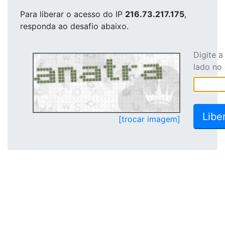
Para liberar o acesso
do IP
216.73.217.175
,
responda ao desafio abaixo.
Digite 
lado no
[trocar imagem]