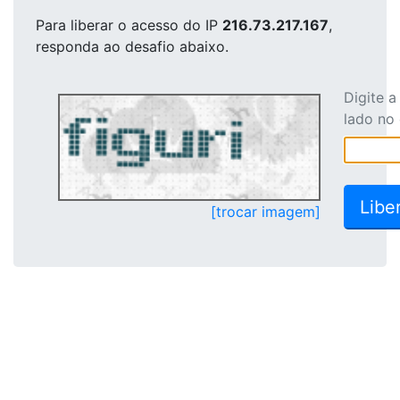
Para liberar o acesso
do IP
216.73.217.167
,
responda ao desafio abaixo.
Digite 
lado no
[trocar imagem]