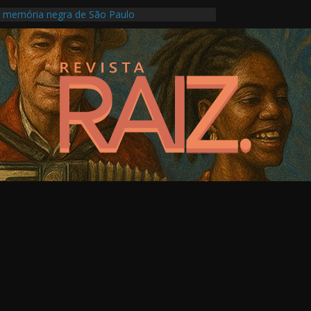
a memória negra de São Paulo
turas Indígenas com programação intensa no
o
le Florence transforma Campinas em palco de
fotografia, memória e crise climática
 religiosidades múltiplas em evento online no
o
o propõe novo olhar sobre artistas que
inguagem visual