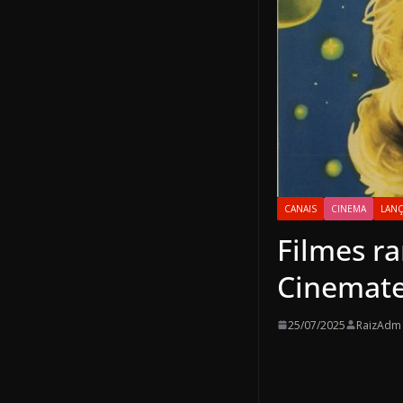
CANAIS
CINEMA
LAN
Filmes r
Cinemate
25/07/2025
RaizAdm