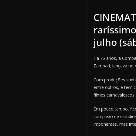
CINEMATE
raríssim
julho (s
Há 75 anos, a Compan
Zampari, lançava no c
Com produções suntuo
entre outros, e técni
filmes carnavalescos 
Em pouco tempo, fic
complexo de estúdio
imponentes, mas inte