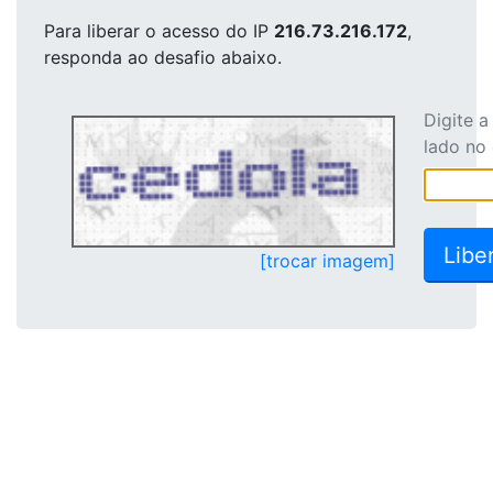
Para liberar o acesso
do IP
216.73.216.172
,
responda ao desafio abaixo.
Digite 
lado no
[trocar imagem]