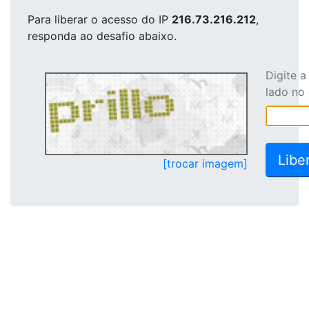
Para liberar o acesso
do IP
216.73.216.212
,
responda ao desafio abaixo.
Digite 
lado no
[trocar imagem]