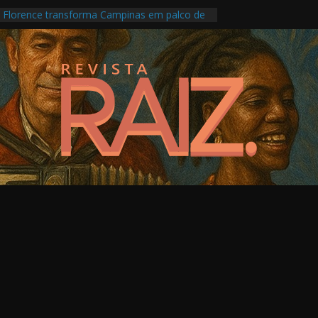
le Florence transforma Campinas em palco de
otografia, memória e crise climática
ma os Pontos de Cultura e as escolas
âncias indígenas e afro-brasileiras
imônio percorre memórias e territórios de
uras Indígenas com programação intensa no