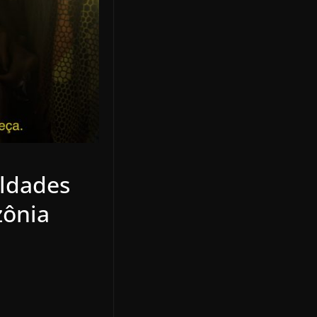
uldades
zônia