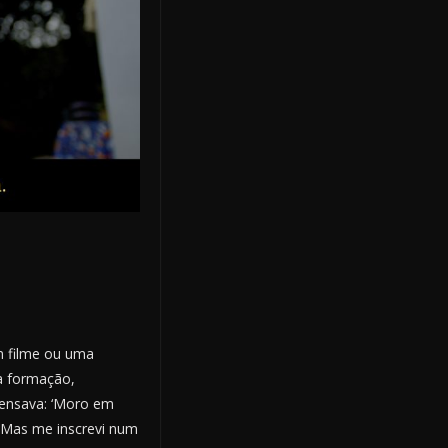
m filme ou uma
ra formação,
 Pensava: ‘Moro em
’ Mas me inscrevi num