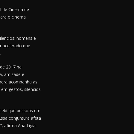
l de Cinema de
 para o cinema
ilêncios: homens e
ar acelerado que
.
sde 2017 na
a, amizade e
câmera acompanha as
 em gestos, silêncios
rcebi que pessoas em
Essa conjuntura afeta
, afirma Ana Lígia.