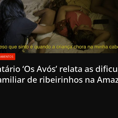
ÇAMENTOS
rio ‘Os Avós’ relata as dific
amiliar de ribeirinhos na Ama