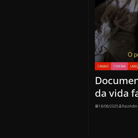
CANAIS
CINEMA
LAN
Documentá
da vida f
18/08/2025
RaizAdm