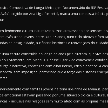
Mostra Competitiva de Longa-Metragem Documentário do 53º Festiva
 Avós
‘, dirigido por Ana Lígia Pimentel, marca uma conquista inédita
as.
m fenômeno cultural naturalizado, mas atravessado por tensões e s
m avós ainda jovens, entre 30 e 35 anos, num ciclo afetivo e famili
ndas de desigualdade, ausências históricas e reinvenções do cuidado
e uma escuta construída ao longo de anos pela diretora, que vive de
a do Livramento, em Manaus. É desse lugar – de convivência cotidian
surge a narrativa, construída com olhar íntimo, ético e poético. A 
cadeza, sem imposição, permitindo que a força das histórias emerja
ersa.
 indiretamente com famílias jovens na zona ribeirinha de Manaus, pe
de emocional estavam passando por uma situação cíclica e cultural. 
anças – inclusive nas relações sem muito afeto com as próprias mães”