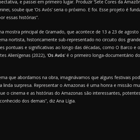
pectativa, e passei em primeiro lugar. Produzir ‘Sete Cores da Amazô
nei, soube que ‘Os Avós’ seria o próximo. E foi. Esse projeto é f
or essas histórias”.
na mostra principal de Gramado, que acontece de 13 a 23 de agosto
a nortista, historicamente sub-representado no circuito dos grandes 
ões pontuais e significativas ao longo das décadas, como O Barco e 
tes Alienígenas (2022), ‘
Os Avós
‘ é o primeiro longa-documentário d
tema que abordamos na obra, imaginávamos que alguns festivais poder
 linda surpresa. Representar o Amazonas é uma honra e missão mui
ue o cinema e as histórias do Amazonas são interessantes, potentes
conhecido dos demais”, diz Ana Lígia.