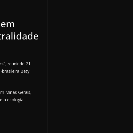
o em
tralidade
ns”
, reunindo 21
-brasileira Bety
em Minas Gerais,
e a ecologia.