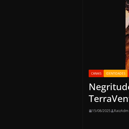
CANAIS
IDENTIDADES
Negritud
TerraVent
15/08/2025
RaizAdm