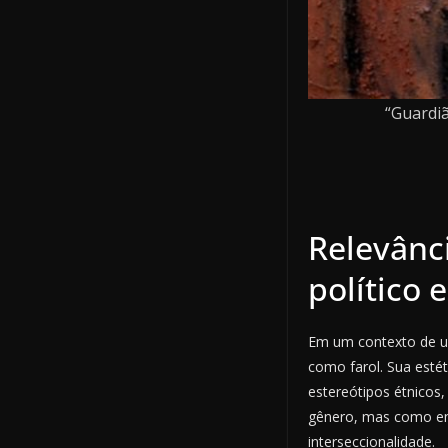
“Guardiã
Relevânc
político 
Em um contexto de ur
como farol. Sua esté
estereótipos étnicos
gênero, mas como ene
interseccionalidade.