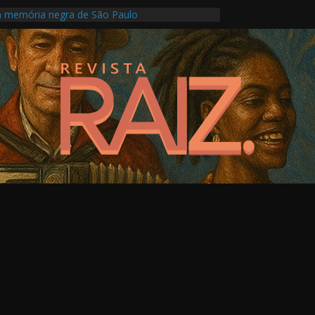
a memória negra de São Paulo
turas Indígenas com programação intensa no
o
ule Florence transforma Campinas em palco de
fotografia, memória e crise climática
 religiosidades múltiplas em evento online no
o
o propõe novo olhar sobre artistas que
inguagem visual