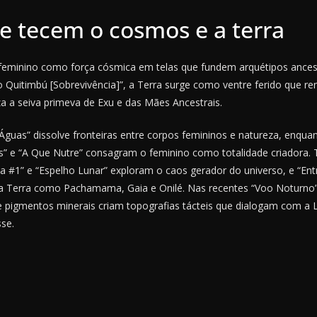
e tecem o cosmos e a terra
 feminino como força cósmica em telas que fundem arquétipos ances
 Quitimbú [Sobrevivência]”, a Terra surge como ventre ferido que re
za a seiva primeva de Exu e das Mães Ancestrais.
Águas” dissolve fronteiras entre corpos femininos e natureza, enqua
s” e “A Que Nutre” consagram o feminino como totalidade criadora. 
 #1” e “Espelho Lunar” exploram o caos gerador do universo, e “Ent
a Terra como Pachamama, Gaia e Onilé. Nas recentes “Voo Noturno” e
 pigmentos minerais criam topografias tácteis que dialogam com a L
se.