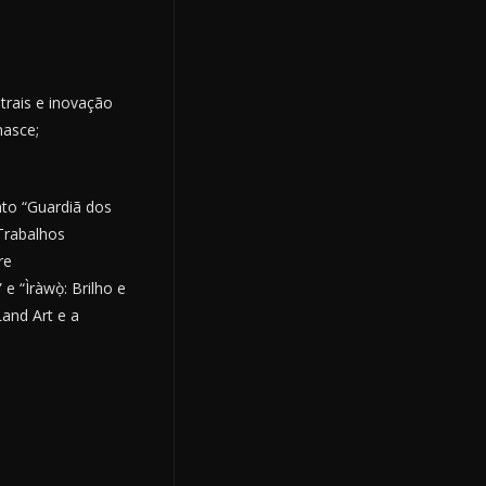
trais e inovação
nasce;
nto “Guardiã dos
Trabalhos
re
 “Ìràwọ̀: Brilho e
and Art e a