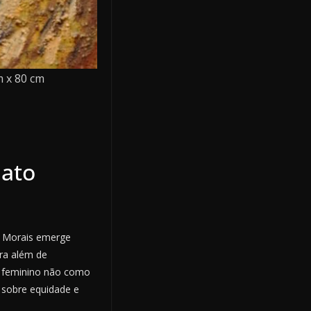
m x 80 cm
 ato
e Morais emerge
ara além de
 o feminino não como
 sobre equidade e