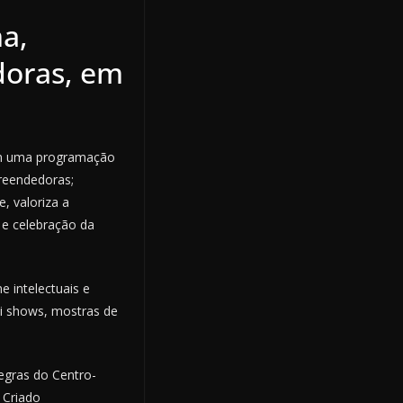
a,
doras, em
 em uma programação
preendedoras;
, valoriza a
 e celebração da
 intelectuais e
lui shows, mostras de
egras do Centro-
 Criado