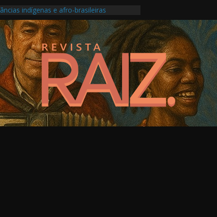
âncias indígenas e afro-brasileiras
 transforma roda carioca em álbum ao vivo
e no Festival do Patrimônio em São Paulo
ne produção musical ligada à saúde mental
ma os Pontos de Cultura e as escolas