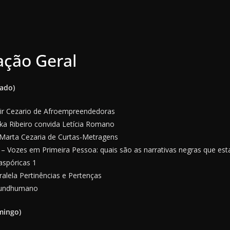
ção Geral
ado)
dir Cezario de Afroempreendedoras
ika Ribeiro convida Letícia Romano
Marta Cezaria de Curtas-Metragens
1 – Vozes em Primeira Pessoa: quais são as narrativas negras que es
aspóricas 1
alela Pertinências e Pertenças
Mundhumano
mingo)