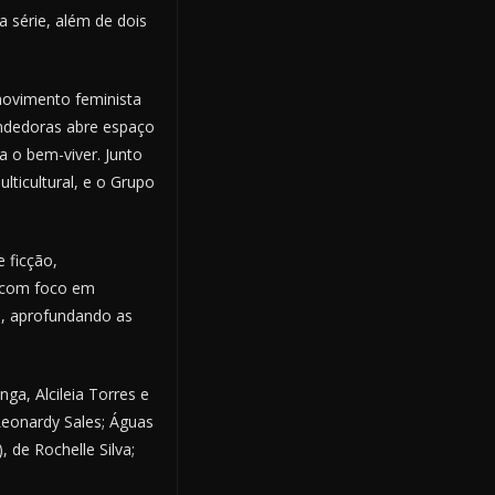
 série, além de dois
movimento feminista
endedoras abre espaço
 o bem-viver. Junto
ticultural, e o Grupo
e ficção,
, com foco em
, aprofundando as
a, Alcileia Torres e
Leonardy Sales; Águas
 de Rochelle Silva;