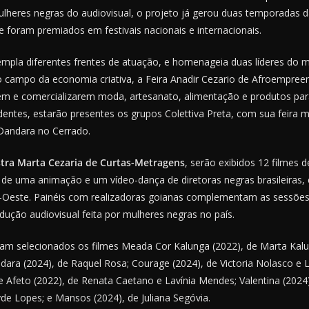
ulheres negras do audiovisual, o projeto já gerou duas temporadas da
 foram premiados em festivais nacionais e internacionais.
pla diferentes frentes de atuação, e homenageia duas líderes do 
 campo da economia criativa, a Feira Anadir Cezario de Afroempre
m e comercializarem moda, artesanato, alimentação e produtos para
ntes, estarão presentes os grupos Colettiva Preta, com sua feira mul
Dandara no Cerrado.
tra Marta Cezaria de Curtas-Metragens
, serão exibidos 12 filmes d
de uma animação e um vídeo-dança de diretoras negras brasileiras
-Oeste. Painéis com realizadoras goianas complementam as sessões
dução audiovisual feita por mulheres negras no país.
am selecionados os filmes Meada Cor Kalunga (2022), de Marta Kalung
ndara (2024), de Raquel Rosa; Courage (2024), de Victoria Nolasco e 
 Afeto (2022), de Renata Caetano e Lavínia Mendes; Valentina (2024),
yde Lopes; e Mansos (2024), de Juliana Segóvia.