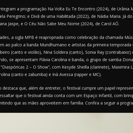
integram a programação Na Volta Eu Te Encontro (2024), de Urânia 
la Peregrino; e Divã de uma Habilitada (2022), de Nádia Maria. Já do
iana Jaspe, e O Céu Não Sabe Meu Nome (2024), de Carol AÓ.
ades, a sigla MPB é reapropriada como celebração da chamada Música
em ao palco a banda Mundhumano e artistas da primeira temporada 
ibeiro (canto e violão), Nina Soldera (canto), Sonia Ray (contrabaixo)
ndo, se apresentam Flávia Carolina e banda, o grupo de samba Dona
“Diaspóricas 2 – O Show”, com Kesyde Sheilla (clarinete), Maximira 
rolina (canto e zabumba) e Inà Avessa (rapper e MC).
 destaca que, além de entreter, o festival cumpre um papel represen
essaltar que o festival ainda conta com um Espaço Infantil, com brin
rmitindo que as mães aproveitem em família. Confira a seguir a prog